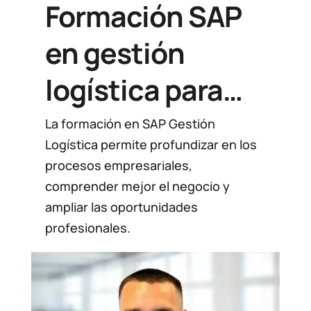
Formación SAP
en gestión
logística para
comprender
La formación en SAP Gestión
Logística permite profundizar en los
mejor los
procesos empresariales,
comprender mejor el negocio y
procesos y el
ampliar las oportunidades
negocio
profesionales.