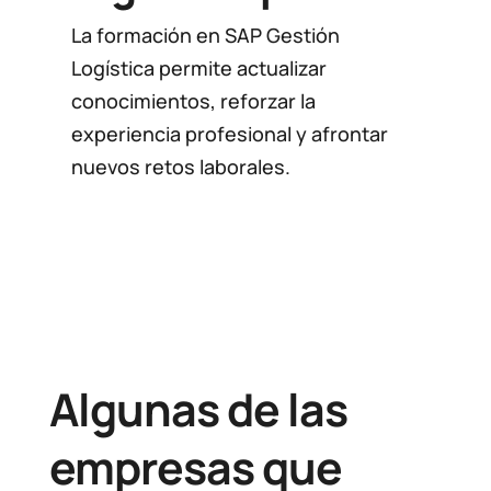
actualizarse y
La formación en SAP Gestión
Logística permite actualizar
aportar valor
conocimientos, reforzar la
experiencia profesional y afrontar
desde el primer
nuevos retos laborales.
día
Algunas de las
empresas que