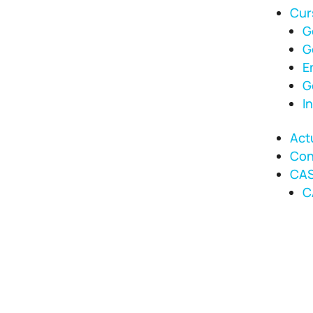
Cur
G
G
E
G
I
Act
Con
CA
C