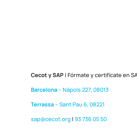
Cecot y SAP
| Fórmate y certifícate en S
Barcelona
– Nàpols 227, 08013
Terrassa
– Sant Pau 6, 08221
sap@cecot.org
|
93 736 05 50