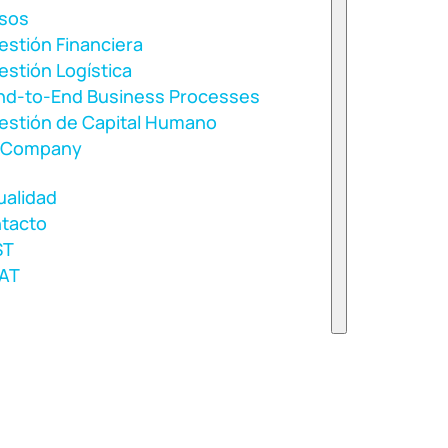
sos
estión Financiera
estión Logística
nd-to-End Business Processes
estión de Capital Humano
nCompany
ualidad
tacto
ST
AT