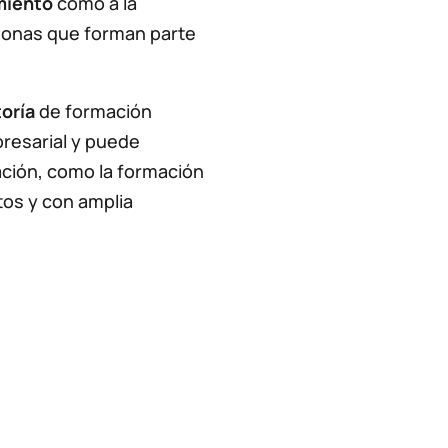
miento
como a la
sonas que forman parte
oría
de formación
resarial y puede
ción, como la formación
os y con amplia