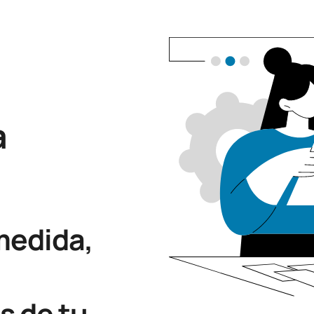
a
medida,
s de tu