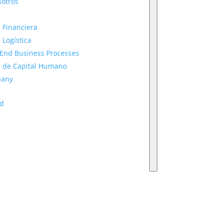
sotros
 Financiera
 Logística
-End Business Processes
n de Capital Humano
pany
ad