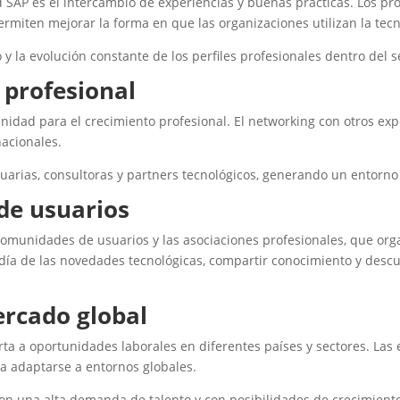
d SAP es el intercambio de experiencias y buenas prácticas. Los p
ermiten mejorar la forma en que las organizaciones utilizan la tecn
y la evolución constante de los perfiles profesionales dentro del s
 profesional
dad para el crecimiento profesional. El networking con otros exp
nacionales.
suarias, consultoras y partners tecnológicos, generando un entorno
de usuarios
comunidades de usuarios y las asociaciones profesionales, que org
l día de las novedades tecnológicas, compartir conocimiento y des
rcado global
rta a oportunidades laborales en diferentes países y sectores. La
a adaptarse a entornos globales.
con una alta demanda de talento y con posibilidades de crecimient